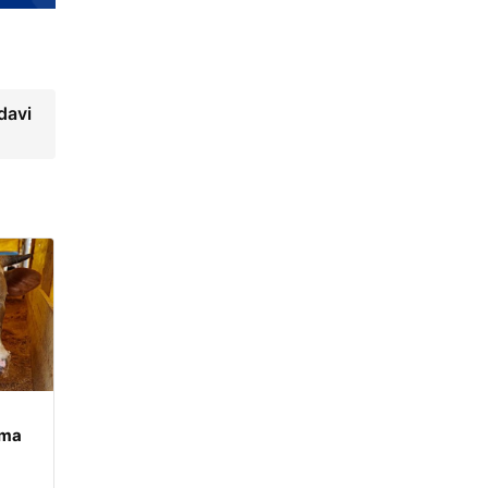
edavi
ama