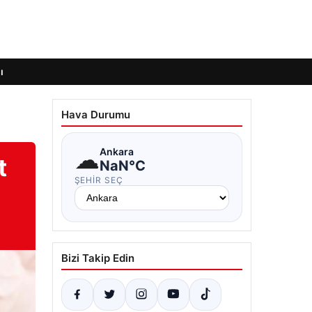
ı
Hava Durumu
☁
Ankara
t
NaN°C
ŞEHIR SEÇ
Bizi Takip Edin