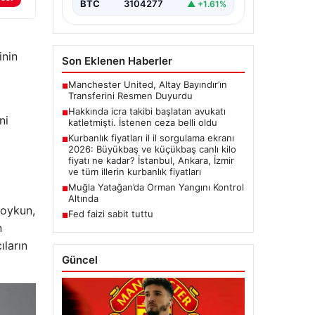
{“title”: “2026 Yılı Kurbanlık
BTC
3104277
▲ +1.61%
Fiyatları ve İl İl Detaylar”,
“content”: “ 2026 yılı yaklaşırken,
…
inin
Son Eklenen Haberler
Manchester United, Altay Bayındır’ın
■
Transferini Resmen Duyurdu
Hakkında icra takibi başlatan avukatı
■
ni
katletmişti. İstenen ceza belli oldu
Kurbanlık fiyatları il il sorgulama ekranı
■
2026: Büyükbaş ve küçükbaş canlı kilo
fiyatı ne kadar? İstanbul, Ankara, İzmir
ve tüm illerin kurbanlık fiyatları
Muğla Yatağan’da Orman Yangını Kontrol
■
Altında
ooykun,
Fed faizi sabit tuttu
■
n
ıların
Güncel