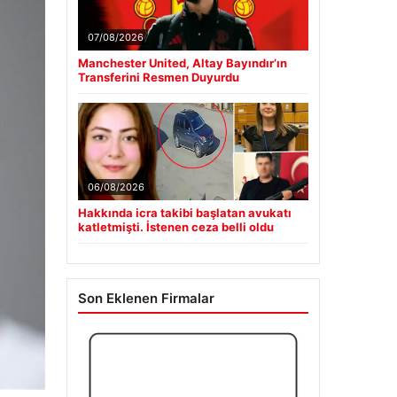
07/08/2026
Manchester United, Altay Bayındır’ın
Transferini Resmen Duyurdu
06/08/2026
Hakkında icra takibi başlatan avukatı
katletmişti. İstenen ceza belli oldu
Son Eklenen Firmalar