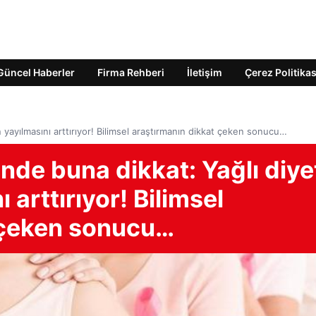
Güncel Haberler
Firma Rehberi
İletişim
Çerez Politikas
 yayılmasını arttırıyor! Bilimsel araştırmanın dikkat çeken sonucu…
nde buna dikkat: Yağlı diye
 arttırıyor! Bilimsel
 çeken sonucu…