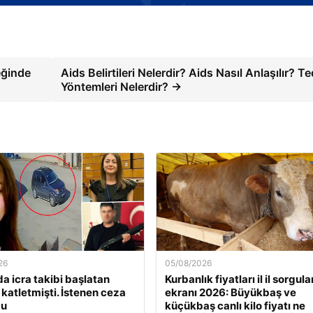
reğinde
Aids Belirtileri Nelerdir? Aids Nasıl Anlaşılır? T
Yöntemleri Nelerdir? →
26
05/08/2026
a icra takibi başlatan
Kurbanlık fiyatları il il sorgul
 katletmişti. İstenen ceza
ekranı 2026: Büyükbaş ve
du
küçükbaş canlı kilo fiyatı ne