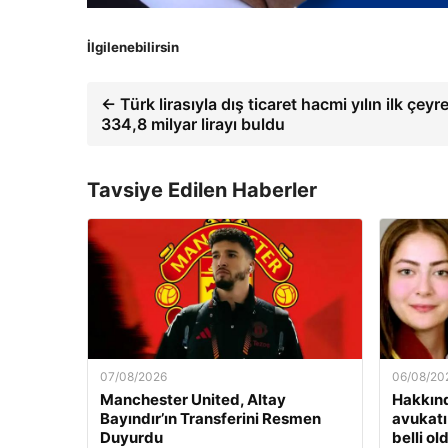
İlgilenebilirsin
← Türk lirasıyla dış ticaret hacmi yılın ilk çey
334,8 milyar lirayı buldu
Tavsiye Edilen Haberler
07/08/2026
06/08/20
Manchester United, Altay
Hakkınd
Bayındır’ın Transferini Resmen
avukatı
Duyurdu
belli ol