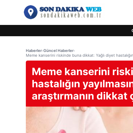
Haberler
›
Güncel Haberler
›
Meme kanserini riskinde buna dikkat: Yağlı diyet hastalığın
Meme kanserini riski
hastalığın yayılmasını
araştırmanın dikkat