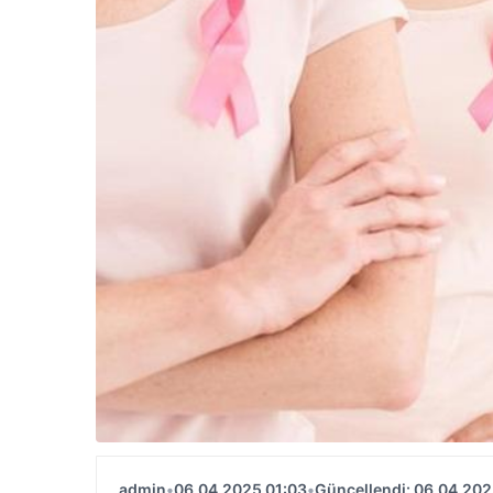
admin
•
06.04.2025 01:03
•
Güncellendi: 06.04.202