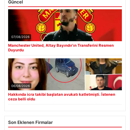
Güncel
07/08/2026
Manchester United, Altay Bayındır’ın Transferini Resmen
Duyurdu
06/08/2026
Hakkında icra takibi başlatan avukatı katletmişti. İstenen
ceza belli oldu
Son Eklenen Firmalar