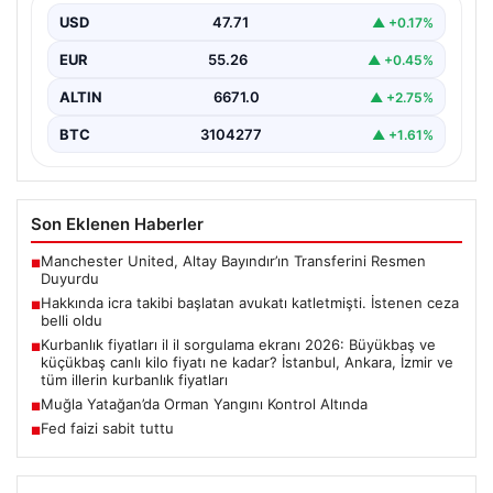
İlgili Detaylar Gün Saydı”, “content”: “ Bursa’nın…
USD
47.71
▲ +0.17%
EUR
55.26
▲ +0.45%
ALTIN
6671.0
▲ +2.75%
BTC
3104277
▲ +1.61%
Son Eklenen Haberler
Manchester United, Altay Bayındır’ın Transferini Resmen
■
Duyurdu
Hakkında icra takibi başlatan avukatı katletmişti. İstenen ceza
■
belli oldu
Kurbanlık fiyatları il il sorgulama ekranı 2026: Büyükbaş ve
■
küçükbaş canlı kilo fiyatı ne kadar? İstanbul, Ankara, İzmir ve
tüm illerin kurbanlık fiyatları
Muğla Yatağan’da Orman Yangını Kontrol Altında
■
Fed faizi sabit tuttu
■