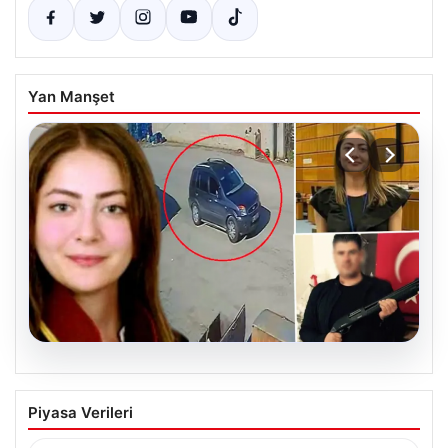
Yan Manşet
06.08.2026
Hakkında icra takibi başlatan avukatı
Piyasa Verileri
katletmişti. İstenen ceza belli oldu
{“title”: “Hakkında İcra Takibi Sonrası İşlenen Cinayetle