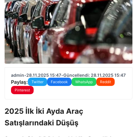
admin
•
28.11.2025 15:47
•
Güncellendi: 28.11.2025 15:47
Paylaş:
Twitter
Facebook
WhatsApp
Reddit
Pinterest
2025 İlk İki Ayda Araç
Satışlarındaki Düşüş