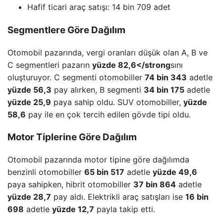
Hafif ticari araç satışı: 14 bin 709 adet
Segmentlere Göre Dağılım
Otomobil pazarında, vergi oranları düşük olan A, B ve
C segmentleri pazarın
yüzde 82,6</strong
sını
oluşturuyor. C segmenti otomobiller
74 bin 343
adetle
yüzde 56,3
pay alırken, B segmenti
34 bin 175
adetle
yüzde 25,9
paya sahip oldu. SUV otomobiller,
yüzde
58,6
pay ile en çok tercih edilen gövde tipi oldu.
Motor Tiplerine Göre Dağılım
Otomobil pazarında motor tipine göre dağılımda
benzinli otomobiller
65 bin 517
adetle
yüzde 49,6
paya sahipken, hibrit otomobiller
37 bin 864
adetle
yüzde 28,7
pay aldı. Elektrikli araç satışları ise
16 bin
698
adetle
yüzde 12,7
payla takip etti.