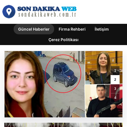
Güncel Haberler
Firma Rehberi
İletişim
Çerez Politikası
1
Az
2
Alkmaar,
3
Hollanda
Süper
4
Kupası’nın
Sahibini
Belirledi
GÜNCEL HABERLER
0 YORUM