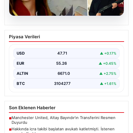
05.08.2026
Kurbanlık fiyatları il il sorgulama ekranı
Piyasa Verileri
2026: Büyükbaş ve küçükbaş canlı kilo
fiyatı ne kadar? İstanbul, Ankara, İzmir
ve tüm illerin kurbanlık fiyatları
USD
47.71
▲ +0.17%
{“title”: “2026 Yılı Kurbanlık Fiyatları ve İl İl Detaylar”,
EUR
55.26
▲ +0.45%
“content”: “ 2026 yılı yaklaşırken,…
ALTIN
6671.0
▲ +2.75%
BTC
3104277
▲ +1.61%
Son Eklenen Haberler
Manchester United, Altay Bayındır’ın Transferini Resmen
■
Duyurdu
Hakkında icra takibi başlatan avukatı katletmişti. İstenen
■