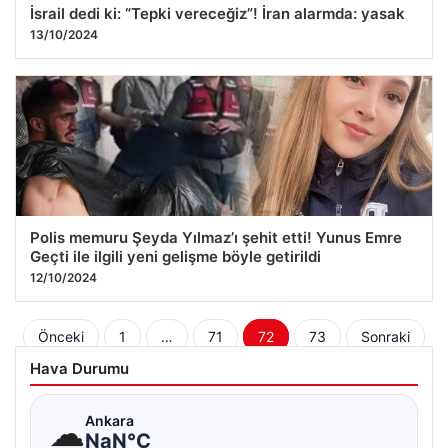
İsrail dedi ki: “Tepki vereceğiz”! İran alarmda: yasak
13/10/2024
Polis memuru Şeyda Yılmaz’ı şehit etti! Yunus Emre
Geçti ile ilgili yeni gelişme böyle getirildi
12/10/2024
Yazı
Önceki
1
…
71
72
73
Sonraki
sayfalaması
Hava Durumu
☁
Ankara
NaN°C