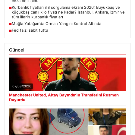
ceza belli oldu
Kurbanlık fiyatları il il sorgulama ekranı 2026: Büyükbaş ve
■
küçükbaş canlı kilo fiyatı ne kadar? İstanbul, Ankara, İzmir ve
tüm illerin kurbanlık fiyatları
Muğla Yatağan’da Orman Yangını Kontrol Altında
■
Fed faizi sabit tuttu
■
Güncel
07/08/2026
Manchester United, Altay Bayındır’ın Transferini Resmen
Duyurdu