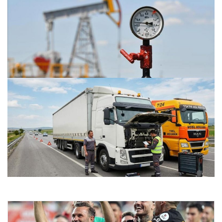
Petrol fiyatları 25 Mayıs: Petrol fiyatları düştü mü, ne
kadar oldu? Brent petrol varil fiyatı ne kadar?
25.07.2026 11:56
Gaziantep Merkezi Araç Güç Donanımları – Gaziantep
Akücü
24.07.2026 22:08