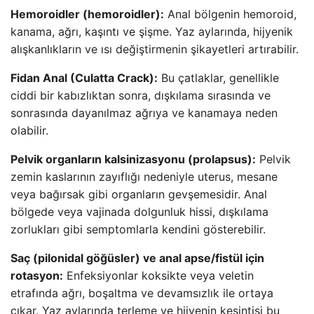
Hemoroidler (hemoroidler):
Anal bölgenin hemoroid,
kanama, ağrı, kaşıntı ve şişme. Yaz aylarında, hijyenik
alışkanlıkların ve ısı değiştirmenin şikayetleri artırabilir.
Fidan Anal (Culatta Crack):
Bu çatlaklar, genellikle
ciddi bir kabızlıktan sonra, dışkılama sırasında ve
sonrasında dayanılmaz ağrıya ve kanamaya neden
olabilir.
Pelvik organların kalsinizasyonu (prolapsus):
Pelvik
zemin kaslarının zayıflığı nedeniyle uterus, mesane
veya bağırsak gibi organların gevşemesidir. Anal
bölgede veya vajinada dolgunluk hissi, dışkılama
zorlukları gibi semptomlarla kendini gösterebilir.
Saç (pilonidal göğüsler) ve anal apse/fistül için
rotasyon:
Enfeksiyonlar koksikte veya veletin
etrafında ağrı, boşaltma ve devamsızlık ile ortaya
çıkar. Yaz aylarında terleme ve hijyenin kesintisi bu