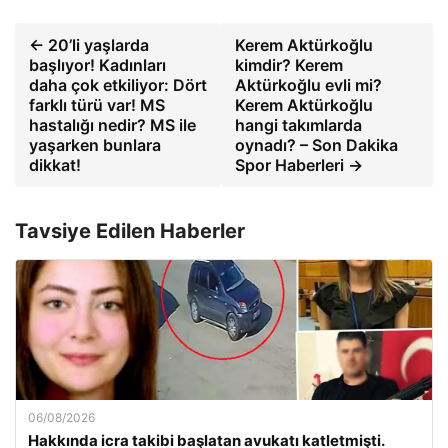
← 20’li yaşlarda
Kerem Aktürkoğlu
başlıyor! Kadınları
kimdir? Kerem
daha çok etkiliyor: Dört
Aktürkoğlu evli mi?
farklı türü var! MS
Kerem Aktürkoğlu
hastalığı nedir? MS ile
hangi takımlarda
yaşarken bunlara
oynadı? – Son Dakika
dikkat!
Spor Haberleri →
Tavsiye Edilen Haberler
06/08/2026
Hakkında icra takibi başlatan avukatı katletmişti.