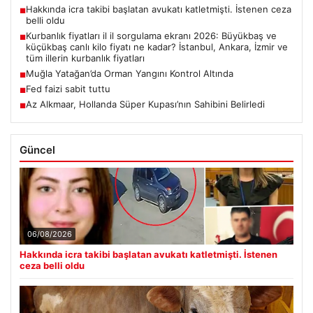
Hakkında icra takibi başlatan avukatı katletmişti. İstenen ceza
■
belli oldu
Kurbanlık fiyatları il il sorgulama ekranı 2026: Büyükbaş ve
■
küçükbaş canlı kilo fiyatı ne kadar? İstanbul, Ankara, İzmir ve
tüm illerin kurbanlık fiyatları
Muğla Yatağan’da Orman Yangını Kontrol Altında
■
Fed faizi sabit tuttu
■
Az Alkmaar, Hollanda Süper Kupası’nın Sahibini Belirledi
■
Güncel
06/08/2026
Hakkında icra takibi başlatan avukatı katletmişti. İstenen
ceza belli oldu