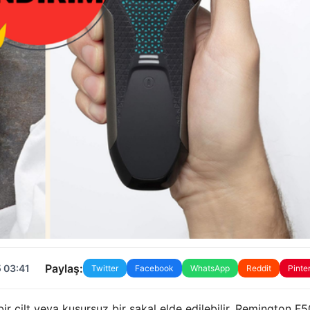
Paylaş:
 03:41
Twitter
Facebook
WhatsApp
Reddit
Pinte
r cilt veya kusursuz bir sakal elde edilebilir. Remington F