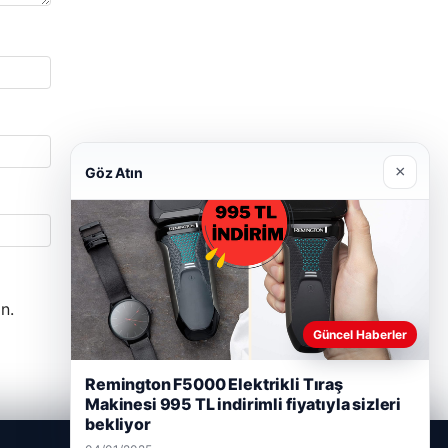
×
Göz Atın
n.
Güncel Haberler
Remington F5000 Elektrikli Tıraş
Makinesi 995 TL indirimli fiyatıyla sizleri
bekliyor