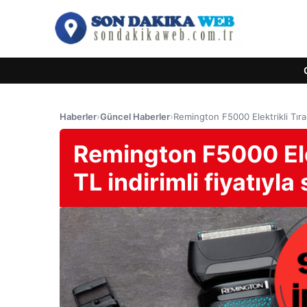
Haberler
›
Güncel Haberler
›
Remington F5000 Elektrikli Tıraş 
Remington F5000 Ele
TL indirimli fiyatıyla 