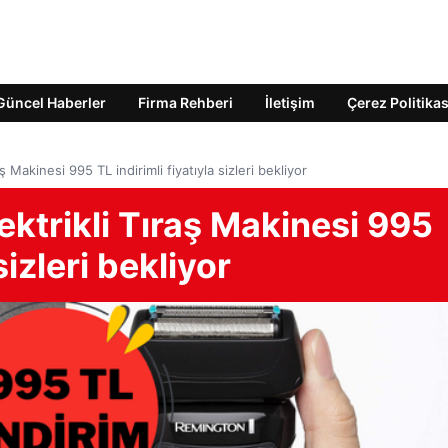
Güncel Haberler
Firma Rehberi
İletişim
Çerez Politikas
Makinesi 995 TL indirimli fiyatıyla sizleri bekliyor
ktrikli Tıraş Makinesi 995
sizleri bekliyor