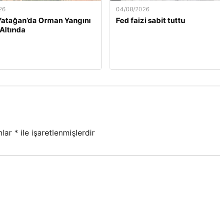
26
04/08/2026
Yatağan’da Orman Yangını
Fed faizi sabit tuttu
 Altında
nlar
*
ile işaretlenmişlerdir