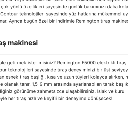
 ve çok yönlü özellikleri sayesinde günlük bakımınızı daha kol
antContour teknolojileri sayesinde yüz hatlarına mükemmel u
unar. Ayrıca bugün özel bir indirimle Remington tıraş makine
raş makinesi
ale getirmek ister misiniz? Remington F5000 elektrikli tıraş
r teknolojileri sayesinde tıraş deneyiminizi bir üst seviye
esnek tıraş başlığı, kısa ve uzun tüyleri kolayca alırken, 
ize olanak tanır. 1,5-9 mm arasında ayarlanabilen tarak başlık
diğiniz görünüme zahmetsizce ulaşabilirsiniz. Islak ve kuru
le her tıraş hızlı ve keyifli bir deneyime dönüşecek!