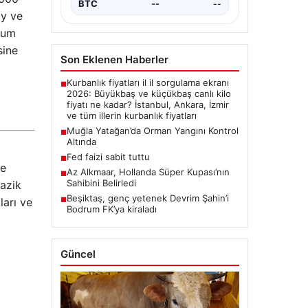
BTC
--
--
ay ve
yum
sine
Son Eklenen Haberler
Kurbanlık fiyatları il il sorgulama ekranı
■
2026: Büyükbaş ve küçükbaş canlı kilo
fiyatı ne kadar? İstanbul, Ankara, İzmir
ve tüm illerin kurbanlık fiyatları
Muğla Yatağan’da Orman Yangını Kontrol
■
Altında
Fed faizi sabit tuttu
■
ye
Az Alkmaar, Hollanda Süper Kupası’nın
■
Sahibini Belirledi
nazik
Beşiktaş, genç yetenek Devrim Şahin’i
ları ve
■
Bodrum FK’ya kiraladı
Güncel