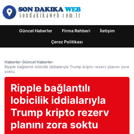
Güncel Haberler
Firma Rehberi
İletişim
Çerez Politikası
Haberler
›
Güncel Haberler
›
Ripple bağlantılı lobicilik iddialarıyla Trump kripto rezerv planını zora
soktu
Ripple bağlantılı
lobicilik iddialarıyla
Trump kripto rezerv
planını zora soktu