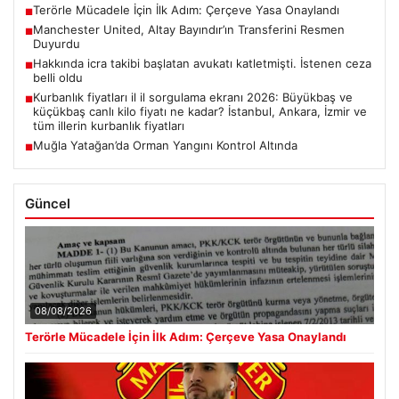
Terörle Mücadele İçin İlk Adım: Çerçeve Yasa Onaylandı
■
Manchester United, Altay Bayındır’ın Transferini Resmen
■
Duyurdu
Hakkında icra takibi başlatan avukatı katletmişti. İstenen ceza
■
belli oldu
Kurbanlık fiyatları il il sorgulama ekranı 2026: Büyükbaş ve
■
küçükbaş canlı kilo fiyatı ne kadar? İstanbul, Ankara, İzmir ve
tüm illerin kurbanlık fiyatları
Muğla Yatağan’da Orman Yangını Kontrol Altında
■
Güncel
08/08/2026
Terörle Mücadele İçin İlk Adım: Çerçeve Yasa Onaylandı