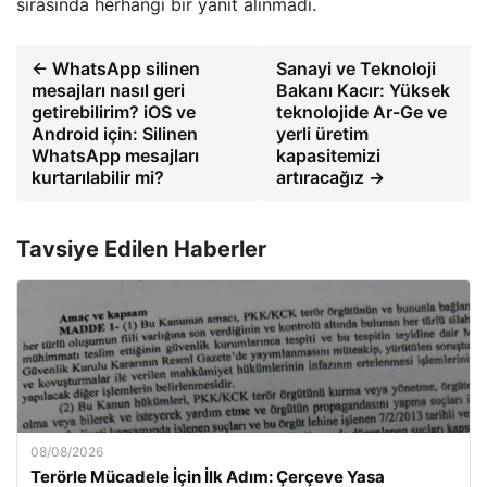
sırasında herhangi bir yanıt alınmadı.
← WhatsApp silinen
Sanayi ve Teknoloji
mesajları nasıl geri
Bakanı Kacır: Yüksek
getirebilirim? iOS ve
teknolojide Ar-Ge ve
Android için: Silinen
yerli üretim
WhatsApp mesajları
kapasitemizi
kurtarılabilir mi?
artıracağız →
Tavsiye Edilen Haberler
08/08/2026
Terörle Mücadele İçin İlk Adım: Çerçeve Yasa