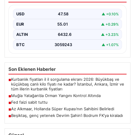
Muğla’nın Yatağan ilçesinde gerçekleşen büyük orman
yangını, hem havadan hem de karadan yürütülen
USD
47.58
▲ +0.10%
kapsamlı…
EUR
55.01
▲ +0.29%
ALTIN
6432.6
▲ +3.23%
BTC
3059243
▲ +1.07%
Son Eklenen Haberler
Kurbanlık fiyatları il il sorgulama ekranı 2026: Büyükbaş ve
■
küçükbaş canlı kilo fiyatı ne kadar? İstanbul, Ankara, İzmir ve
tüm illerin kurbanlık fiyatları
Muğla Yatağan’da Orman Yangını Kontrol Altında
■
Fed faizi sabit tuttu
■
Az Alkmaar, Hollanda Süper Kupası’nın Sahibini Belirledi
■
Beşiktaş, genç yetenek Devrim Şahin’i Bodrum FK’ya kiraladı
■