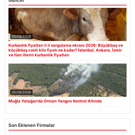
Güncel
05/08/2026
Kurbanlık fiyatları il il sorgulama ekranı 2026: Büyükbaş ve
küçükbaş canlı kilo fiyatı ne kadar? İstanbul, Ankara, İzmir
ve tüm illerin kurbanlık fiyatları
05/08/2026
Muğla Yatağan’da Orman Yangını Kontrol Altında
Son Eklenen Firmalar