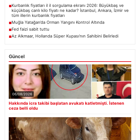
Kurbanlık fiyatları il il sorgulama ekranı 2026: Büyükbaş ve
■
küçükbaş canlı kilo fiyatı ne kadar? İstanbul, Ankara, İzmir ve
tüm illerin kurbanlık fiyatları
Muğla Yatağan’da Orman Yangını Kontrol Altında
■
Fed faizi sabit tuttu
■
Az Alkmaar, Hollanda Süper Kupası’nın Sahibini Belirledi
■
Güncel
06/08/2026
Hakkında icra takibi başlatan avukatı katletmişti. İstenen
ceza belli oldu