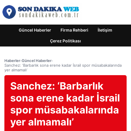
Güncel Haberler
Firma Rehberi
İletişim
Çerez Politikası
Haberler
›
Güncel Haberler
›
Sanchez: ‘Barbarlık sona erene kadar İsrail spor müsabakalarında
yer almamalı’
Sanchez: ‘Barbarlık
sona erene kadar İsrail
spor müsabakalarında
yer almamalı’