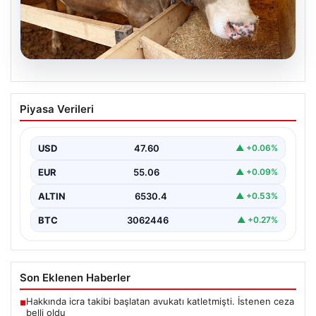
05.08.2026
Kurbanlık fiyatları il il sorgulama ekranı
Piyasa Verileri
2026: Büyükbaş ve küçükbaş canlı kilo
fiyatı ne kadar? İstanbul, Ankara, İzmir
ve tüm illerin kurbanlık fiyatları
USD
47.60
▲ +0.06%
{“title”: “2026 Yılı Kurbanlık Fiyatları ve İl İl Detaylar”,
EUR
55.06
▲ +0.09%
“content”: “ 2026 yılı yaklaşırken,…
ALTIN
6530.4
▲ +0.53%
BTC
3062446
▲ +0.27%
Son Eklenen Haberler
Hakkında icra takibi başlatan avukatı katletmişti. İstenen ceza
■
belli oldu