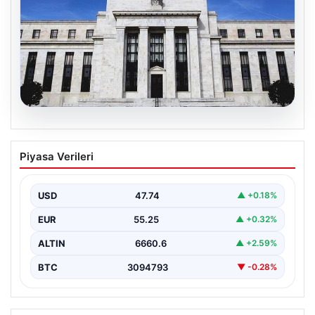
04.08.2026
Fed faizi sabit tuttu
Piyasa Verileri
USD
47.74
▲ +0.18%
EUR
55.25
▲ +0.32%
ALTIN
6660.6
▲ +2.59%
BTC
3094793
▼ -0.28%