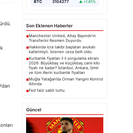
ALTIN
6671.0
▲ +2.75%
BTC
3104277
▲ +1.61%
ürdü.
Son Eklenen Haberler
ik
Manchester United, Altay Bayındır’ın
■
Transferini Resmen Duyurdu
Hakkında icra takibi başlatan avukatı
■
katletmişti. İstenen ceza belli oldu
Kurbanlık fiyatları il il sorgulama ekranı
■
2026: Büyükbaş ve küçükbaş canlı kilo
fiyatı ne kadar? İstanbul, Ankara, İzmir
9’dan
ve tüm illerin kurbanlık fiyatları
Muğla Yatağan’da Orman Yangını Kontrol
■
Altında
Fed faizi sabit tuttu
■
Güncel
onları