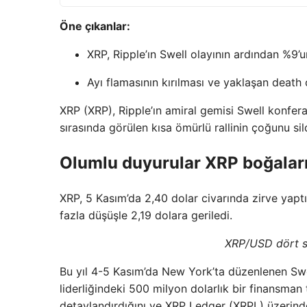
Öne çıkanlar:
XRP, Ripple’ın Swell olayının ardından %9’u
Ayı flamasının kırılması ve yaklaşan death c
XRP (XRP), Ripple’ın amiral gemisi Swell konfera
sırasında görülen kısa ömürlü rallinin çoğunu sild
Olumlu duyurular XRP boğaları
XRP, 5 Kasım’da 2,40 dolar civarında zirve yaptı
fazla düşüşle 2,19 dolara geriledi.
XRP/USD dört sa
Bu yıl 4-5 Kasım’da New York’ta düzenlenen Swel
liderliğindeki 500 milyon dolarlık bir finansma
detaylandırdığını ve XRP Ledger (XRPL) üzerind