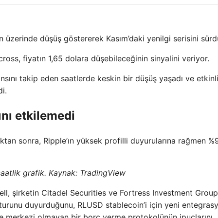
n üzerinde düşüş göstererek Kasım’daki yenilgi serisini sürd
ross, fiyatın 1,65 dolara düşebileceğinin sinyalini veriyor.
nsını takip eden saatlerde keskin bir düşüş yaşadı ve etkinl
i.
nı etkilemedi
ktan sonra, Ripple’ın yüksek profilli duyurularına rağmen %
atlik grafik. Kaynak: TradingView
l, şirketin Citadel Securities ve Fortress Investment Group
n turunu duyurduğunu, RLUSD stablecoin’i için yeni entegrasy
e merkezi olmayan bir borç verme protokolünün ipuçlarını