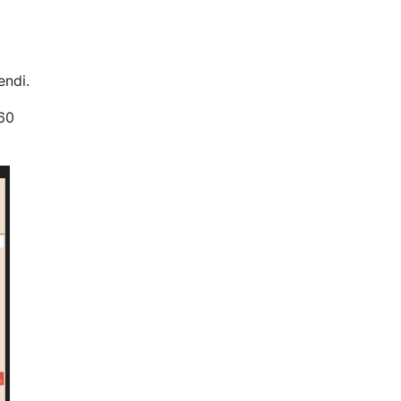
endi.
,60