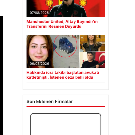
07/08/2026
Manchester United, Altay Bayındır’ın
Transferini Resmen Duyurdu
06/08/2026
Hakkında icra takibi başlatan avukatı
katletmişti. İstenen ceza belli oldu
Son Eklenen Firmalar