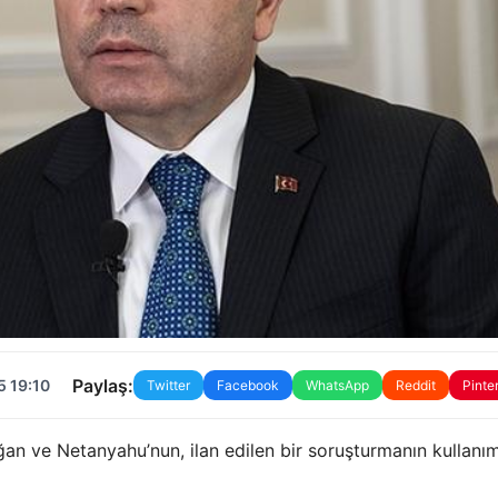
Paylaş:
5 19:10
Twitter
Facebook
WhatsApp
Reddit
Pinte
an ve Netanyahu’nun, ilan edilen bir soruşturmanın kullanım