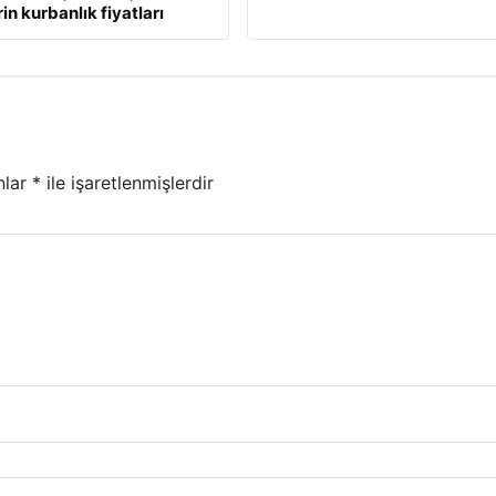
rin kurbanlık fiyatları
nlar
*
ile işaretlenmişlerdir