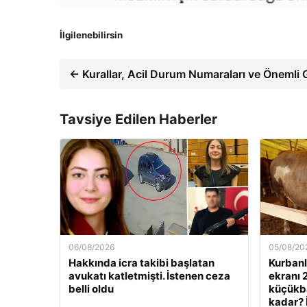
İlgilenebilirsin
← Kurallar, Acil Durum Numaraları ve Önemli 
Tavsiye Edilen Haberler
06/08/2026
05/08/20
Hakkında icra takibi başlatan
Kurbanlı
avukatı katletmişti. İstenen ceza
ekranı 
belli oldu
küçükbaş
kadar? 