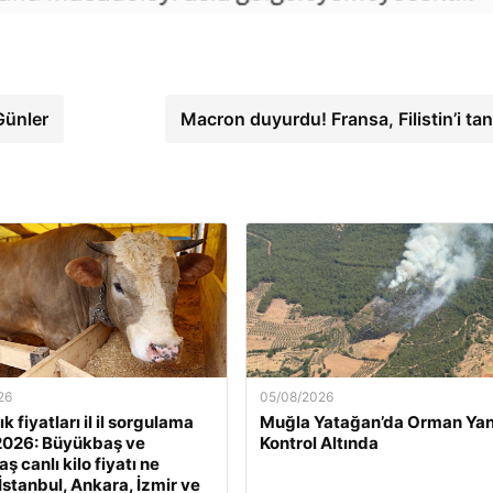
Günler
Macron duyurdu! Fransa, Filistin’i tan
26
05/08/2026
k fiyatları il il sorgulama
Muğla Yatağan’da Orman Yan
2026: Büyükbaş ve
Kontrol Altında
 canlı kilo fiyatı ne
İstanbul, Ankara, İzmir ve