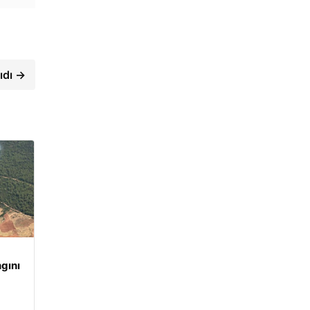
ıdı →
gını