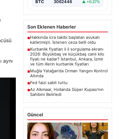
{“title”: “2026 Yılı Kurbanlık
BTC
3062446
▲ +0.27%
Fiyatları ve İl İl Detaylar”,
“content”: “ 2026 yılı yaklaşırken,
…
u
Son Eklenen Haberler
Hakkında icra takibi başlatan avukatı
■
ncüsü
katletmişti. İstenen ceza belli oldu
Kurbanlık fiyatları il il sorgulama ekranı
■
2026: Büyükbaş ve küçükbaş canlı kilo
fiyatı ne kadar? İstanbul, Ankara, İzmir
ı aynı
ve tüm illerin kurbanlık fiyatları
Muğla Yatağan’da Orman Yangını Kontrol
■
Altında
Fed faizi sabit tuttu
■
Az Alkmaar, Hollanda Süper Kupası’nın
■
Sahibini Belirledi
Güncel