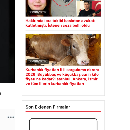
06/08/2026
Hakkında icra takibi başlatan avukatı
katletmişti. İstenen ceza belli oldu
05/08/2026
Kurbanlık fiyatları il il sorgulama ekranı
2026: Büyükbaş ve küçükbaş canlı kilo
fiyatı ne kadar? İstanbul, Ankara, İzmir
ve tüm illerin kurbanlık fiyatları
e
Son Eklenen Firmalar