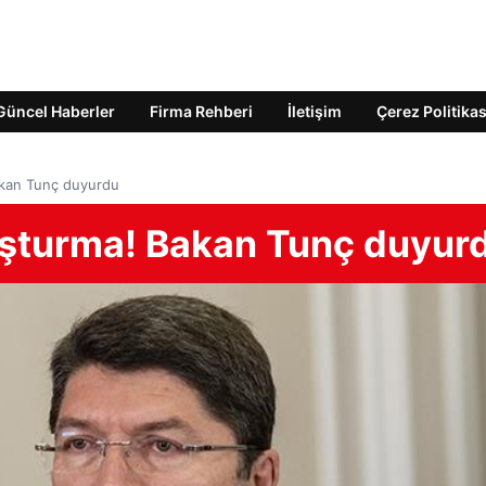
Güncel Haberler
Firma Rehberi
İletişim
Çerez Politikas
akan Tunç duyurdu
uşturma! Bakan Tunç duyur