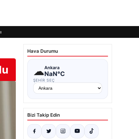
ı
Hava Durumu
du
☁
Ankara
NaN°C
ŞEHIR SEÇ
Bizi Takip Edin