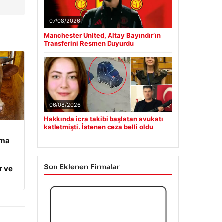
07/08/2026
Manchester United, Altay Bayındır’ın
Transferini Resmen Duyurdu
06/08/2026
Hakkında icra takibi başlatan avukatı
katletmişti. İstenen ceza belli oldu
ama
Son Eklenen Firmalar
r ve