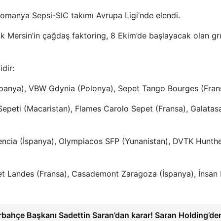
 Romanya Sepsi-SIC takımı Avrupa Ligi’nde elendi.
 Mersin’in çağdaş faktoring, 8 Ekim’de başlayacak olan g
dir:
spanya), VBW Gdynia (Polonya), Sepet Tango Bourges (Fran
 Sepeti (Macaristan), Flames Carolo Sepet (Fransa), Galatas
lencia (İspanya), Olympiacos SFP (Yunanistan), DVTK Hunth
et Landes (Fransa), Casademont Zaragoza (İspanya), İnsan
rbahçe Başkanı Sadettin Saran’dan karar! Saran Holding’de