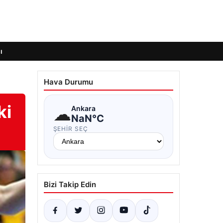
ı
Hava Durumu
ki
☁
Ankara
NaN°C
ŞEHIR SEÇ
Bizi Takip Edin