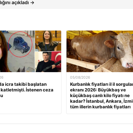
dığını açıkladı →
26
05/08/2026
a icra takibi başlatan
Kurbanlık fiyatları il il sorgul
 katletmişti. İstenen ceza
ekranı 2026: Büyükbaş ve
du
küçükbaş canlı kilo fiyatı ne
kadar? İstanbul, Ankara, İzmi
tüm illerin kurbanlık fiyatları