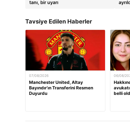
tanı, bir uyarı
ayrıl
Tavsiye Edilen Haberler
07/08/2026
06/08/20
Manchester United, Altay
Hakkınd
Bayındır’ın Transferini Resmen
avukatı
Duyurdu
belli ol