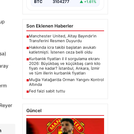
BTC
3104277
▲ +1.61%
rup
Son Eklenen Haberler
Manchester United, Altay Bayındır’ın
■
Transferini Resmen Duyurdu
Hakkında icra takibi başlatan avukatı
■
katletmişti. İstenen ceza belli oldu
sa)
Kurbanlık fiyatları il il sorgulama ekranı
■
2026: Büyükbaş ve küçükbaş canlı kilo
aray
fiyatı ne kadar? İstanbul, Ankara, İzmir
ve tüm illerin kurbanlık fiyatları
Muğla Yatağan’da Orman Yangını Kontrol
■
Altında
erm
Fed faizi sabit tuttu
■
 Reyer
Güncel
n