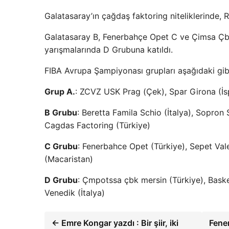
Galatasaray’ın çağdaş faktoring niteliklerinde,
Galatasaray B, Fenerbahçe Opet C ve Çimsa Çbk
yarışmalarında D Grubuna katıldı.
FIBA Avrupa Şampiyonası grupları aşağıdaki gibi
Grup A.
: ZCVZ USK Prag (Çek), Spar Girona (İ
B Grubu
: Beretta Famila Schio (İtalya), Sopron
Cagdas Factoring (Türkiye)
C Grubu
: Fenerbahce Opet (Türkiye), Sepet Va
(Macaristan)
D Grubu
: Çmpotssa çbk mersin (Türkiye), Bask
Venedik (İtalya)
← Emre Kongar yazdı : Bir şiir, iki
Fene