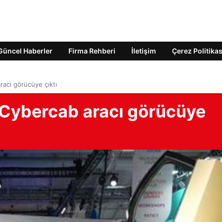
Güncel Haberler
Firma Rehberi
İletişim
Çerez Politikas
racı görücüye çıktı
 Cybercab aracı görücüye