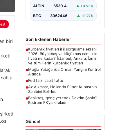
ALTIN
6530.4
▲ +0.53%
BTC
3062446
▲ +0.27%
rest
Son Eklenen Haberler
n biri
Kurbanlık fiyatları il il sorgulama ekranı
■
2026: Büyükbaş ve küçükbaş canlı kilo
rketi
fiyatı ne kadar? İstanbul, Ankara, İzmir
ve tüm illerin kurbanlık fiyatları
Muğla Yatağan’da Orman Yangını Kontrol
larak
■
Altında
 sahip.
Fed faizi sabit tuttu
■
Az Alkmaar, Hollanda Süper Kupası’nın
■
Sahibini Belirledi
Beşiktaş, genç yetenek Devrim Şahin’i
in
■
Bodrum FK’ya kiraladı
şirketi
Los
Güncel