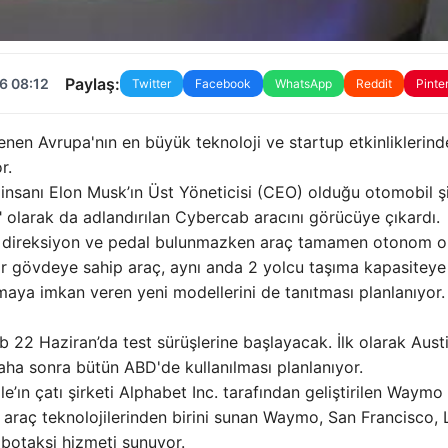
Paylaş:
6 08:12
Twitter
Facebook
WhatsApp
Reddit
Pinte
enen Avrupa'nın en büyük teknoloji ve startup etkinliklerinde
r.
 insanı Elon Musk’ın Üst Yöneticisi (CEO) olduğu otomobil şi
 olarak da adlandırılan Cybercab aracını görücüye çıkardı.
'de direksiyon ve pedal bulunmazken araç tamamen otonom o
ir gövdeye sahip araç, aynı anda 2 yolcu taşıma kapasiteye
şımaya imkan veren yeni modellerini de tanıtması planlanıyor.
 22 Haziran’da test sürüşlerine başlayacak. İlk olarak Aust
ha sonra bütün ABD'de kullanılması planlanıyor.
’ın çatı şirketi Alphabet Inc. tarafından geliştirilen Waymo 
 araç teknolojilerinden birini sunan Waymo, San Francisco, 
obotaksi hizmeti sunuyor.