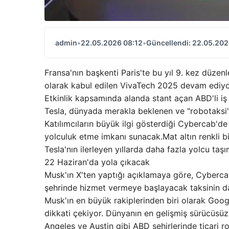
admin
•
22.05.2026 08:12
•
Güncellendi: 22.05.202
Fransa'nın başkenti Paris'te bu yıl 9. kez düzenl
olarak kabul edilen VivaTech 2025 devam ediyo
Etkinlik kapsamında alanda stant açan ABD'li iş
Tesla, dünyada merakla beklenen ve "robotaksi"
Katılımcıların büyük ilgi gösterdiği Cybercab
yolculuk etme imkanı sunacak.Mat altın renkli b
Tesla'nın ilerleyen yıllarda daha fazla yolcu ta
22 Haziran'da yola çıkacak
Musk'ın X'ten yaptığı açıklamaya göre, Cybercab
şehrinde hizmet vermeye başlayacak taksinin da
Musk'ın en büyük rakiplerinden biri olarak Google
dikkati çekiyor. Dünyanın en gelişmiş sürücüsüz
Angeles ve Austin gibi ABD şehirlerinde ticari r