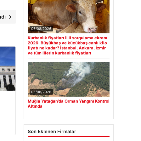
ndı →
05/08/2026
Kurbanlık fiyatları il il sorgulama ekranı
2026: Büyükbaş ve küçükbaş canlı kilo
fiyatı ne kadar? İstanbul, Ankara, İzmir
ve tüm illerin kurbanlık fiyatları
05/08/2026
Muğla Yatağan’da Orman Yangını Kontrol
Altında
Son Eklenen Firmalar