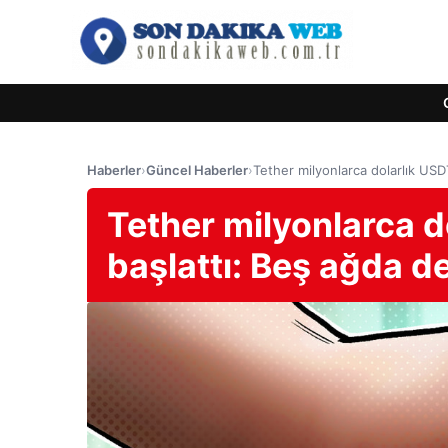
Haberler
›
Güncel Haberler
›
Tether milyonlarca dolarlık USDT
Tether milyonlarca d
başlattı: Beş ağda de