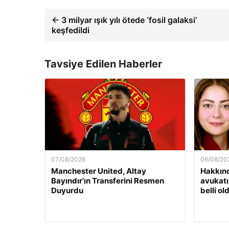
← 3 milyar ışık yılı ötede ‘fosil galaksi’
keşfedildi
Tavsiye Edilen Haberler
07/08/2026
06/08/20
Manchester United, Altay
Hakkınd
Bayındır’ın Transferini Resmen
avukatı
Duyurdu
belli ol