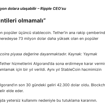
ilyon dolara ulaşabilir – Ripple CEO’su
intileri olmamalı”
n popüler üçüncü stablecoin. Tether’in ana rakip çemberin
 neredeyse 73 milyon dolar daha yüksek olan en popüler
ecoins piyasa değerine dayanmaktadır. Kaynak:
Yaymak
ü Tether hizmetlerini Algorand’da sona erdirmeye karar vermiş
lamak için bir yıl verildi. Aynı yıl StableCoin hacmimizin
Algorand’ın son 30 gündeki geliri 42.300 dolar oldu. Blockch
elir elde eder.
a yetersiz kullanımı nedeniyle bu tutuklama kararının.