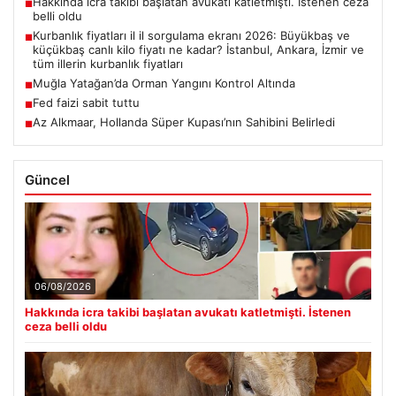
Hakkında icra takibi başlatan avukatı katletmişti. İstenen ceza
■
belli oldu
Kurbanlık fiyatları il il sorgulama ekranı 2026: Büyükbaş ve
■
küçükbaş canlı kilo fiyatı ne kadar? İstanbul, Ankara, İzmir ve
tüm illerin kurbanlık fiyatları
Muğla Yatağan’da Orman Yangını Kontrol Altında
■
Fed faizi sabit tuttu
■
Az Alkmaar, Hollanda Süper Kupası’nın Sahibini Belirledi
■
Güncel
06/08/2026
Hakkında icra takibi başlatan avukatı katletmişti. İstenen
ceza belli oldu