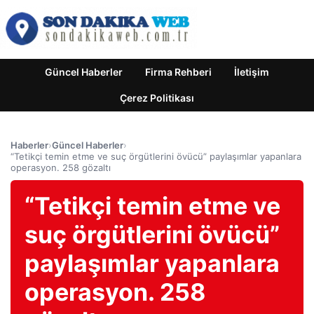
Güncel Haberler
Firma Rehberi
İletişim
Çerez Politikası
Haberler
›
Güncel Haberler
›
“Tetikçi temin etme ve suç örgütlerini övücü” paylaşımlar yapanlara
operasyon. 258 gözaltı
“Tetikçi temin etme ve
suç örgütlerini övücü”
paylaşımlar yapanlara
operasyon. 258