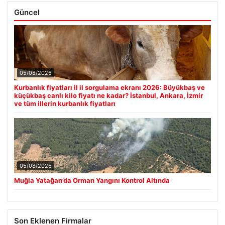
Güncel
05/08/2026
Kurbanlık fiyatları il il sorgulama ekranı 2026: Büyükbaş ve
küçükbaş canlı kilo fiyatı ne kadar? İstanbul, Ankara, İzmir
ve tüm illerin kurbanlık fiyatları
05/08/2026
Muğla Yatağan’da Orman Yangını Kontrol Altında
Son Eklenen Firmalar