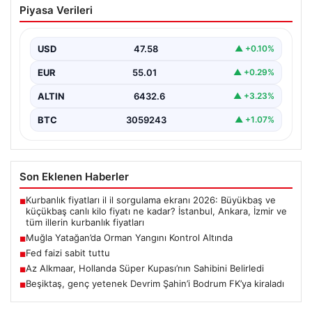
Piyasa Verileri
Kontrol Altında
Muğla’nın Yatağan ilçesinde gerçekleşen büyük orman
yangını, hem havadan hem de karadan yürütülen
USD
47.58
▲ +0.10%
kapsamlı…
EUR
55.01
▲ +0.29%
ALTIN
6432.6
▲ +3.23%
BTC
3059243
▲ +1.07%
Son Eklenen Haberler
Kurbanlık fiyatları il il sorgulama ekranı 2026: Büyükbaş ve
■
küçükbaş canlı kilo fiyatı ne kadar? İstanbul, Ankara, İzmir ve
tüm illerin kurbanlık fiyatları
Muğla Yatağan’da Orman Yangını Kontrol Altında
■
Fed faizi sabit tuttu
■
Az Alkmaar, Hollanda Süper Kupası’nın Sahibini Belirledi
■
Beşiktaş, genç yetenek Devrim Şahin’i Bodrum FK’ya kiraladı
■