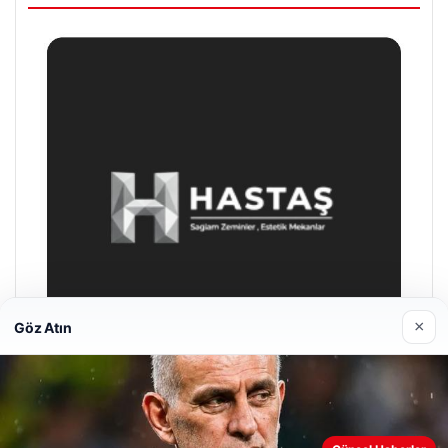
×
Göz Atın
Enes Kaplan Avukatlık Bürosu