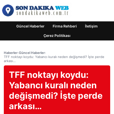
Güncel Haberler
Firma Rehberi
İletişim
Çerez Politikası
Haberler
›
Güncel Haberler
›
TFF noktayı koydu: Yabancı kuralı neden değişmedi? İşte perde
arkası…
TFF noktayı koydu:
Yabancı kuralı neden
değişmedi? İşte perde
arkası…