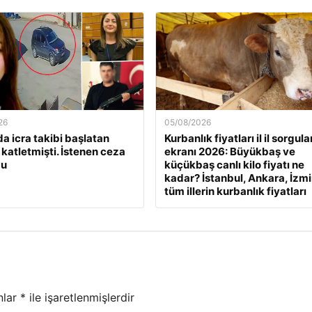
26
05/08/2026
a icra takibi başlatan
Kurbanlık fiyatları il il sorgul
 katletmişti. İstenen ceza
ekranı 2026: Büyükbaş ve
du
küçükbaş canlı kilo fiyatı ne
kadar? İstanbul, Ankara, İzmi
tüm illerin kurbanlık fiyatları
nlar
*
ile işaretlenmişlerdir