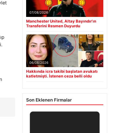
vlet
07/08/2026
Manchester United, Altay Bayındır’ın
Transferini Resmen Duyurdu
Tıp
i.
06/08/2026
Hakkında icra takibi başlatan avukatı
katletmişti. İstenen ceza belli oldu
n
Son Eklenen Firmalar