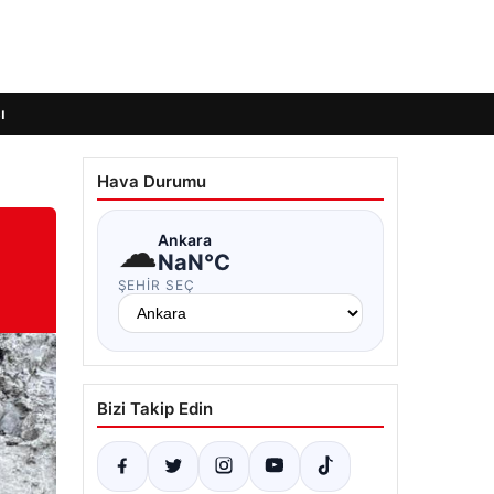
ı
Hava Durumu
☁
Ankara
NaN°C
ŞEHIR SEÇ
Bizi Takip Edin