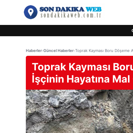
Haberler
›
Güncel Haberler
›
Toprak Kayması Boru Döşeme Ala
Toprak Kayması Bor
İşçinin Hayatına Mal