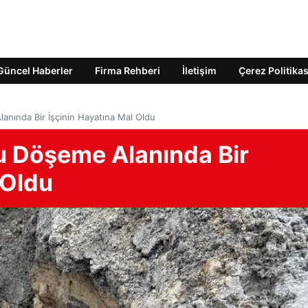
Güncel Haberler
Firma Rehberi
İletişim
Çerez Politikas
nında Bir İşçinin Hayatına Mal Oldu
u Döşeme Alanında Bir
 Oldu