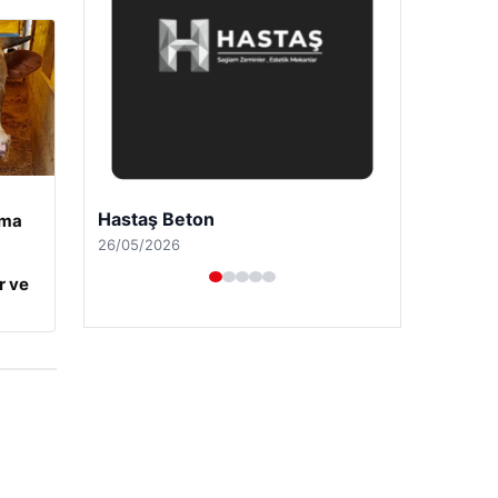
Enes Kaplan Avukatlık Bürosu
ama
28/04/2026
r ve