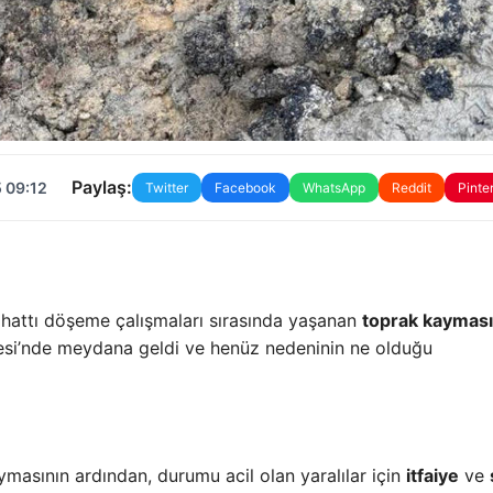
Paylaş:
 09:12
Twitter
Facebook
WhatsApp
Reddit
Pinte
 hattı döşeme çalışmaları sırasında yaşanan
toprak kayması
lesi’nde meydana geldi ve henüz nedeninin ne olduğu
aymasının ardından, durumu acil olan yaralılar için
itfaiye
ve