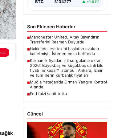
BTC
3104277
▲ +1.61%
Son Eklenen Haberler
Manchester United, Altay Bayındır’ın
■
Transferini Resmen Duyurdu
Hakkında icra takibi başlatan avukatı
■
rest
katletmişti. İstenen ceza belli oldu
Kurbanlık fiyatları il il sorgulama ekranı
■
2026: Büyükbaş ve küçükbaş canlı kilo
fiyatı ne kadar? İstanbul, Ankara, İzmir
ve tüm illerin kurbanlık fiyatları
Muğla Yatağan’da Orman Yangını Kontrol
■
Altında
Fed faizi sabit tuttu
■
Güncel
sağlık