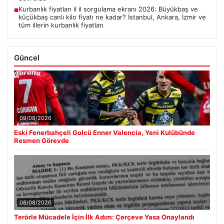
Kurbanlık fiyatları il il sorgulama ekranı 2026: Büyükbaş ve
■
küçükbaş canlı kilo fiyatı ne kadar? İstanbul, Ankara, İzmir ve
tüm illerin kurbanlık fiyatları
Güncel
09/08/2026
Eski Fenerbahçeli Golcü Enner Valencia, Yeni Kulübünde
Resmen Görevde
08/08/2026
Terörle Mücadele İçin İlk Adım: Çerçeve Yasa Onaylandı