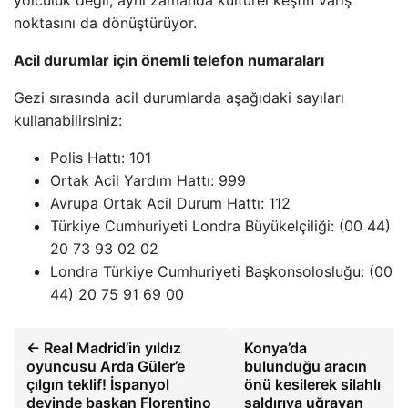
yolculuk değil, aynı zamanda kültürel keşfin varış
noktasını da dönüştürüyor.
Acil durumlar için önemli telefon numaraları
Gezi sırasında acil durumlarda aşağıdaki sayıları
kullanabilirsiniz:
Polis Hattı: 101
Ortak Acil Yardım Hattı: 999
Avrupa Ortak Acil Durum Hattı: 112
Türkiye Cumhuriyeti Londra Büyükelçiliği: (00 44)
20 73 93 02 02
Londra Türkiye Cumhuriyeti Başkonsolosluğu: (00
44) 20 75 91 69 00
← Real Madrid’in yıldız
Konya’da
oyuncusu Arda Güler’e
bulunduğu aracın
çılgın teklif! İspanyol
önü kesilerek silahlı
devinde başkan Florentino
saldırıya uğrayan