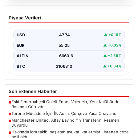
08.08.2026
Terörle Mücadele İçin İlk Adım:
Piyasa Verileri
Çerçeve Yasa Onaylandı
Türkiye’nin terörle mücadele kapsamında önemli bir
dönüm noktası olan yeni çerçeve yasa, Türkiye Büyük…
USD
47.74
▲ +0.18%
EUR
55.25
▲ +0.32%
ALTIN
6660.6
▲ +2.59%
BTC
3106310
▲ +0.34%
Son Eklenen Haberler
Eski Fenerbahçeli Golcü Enner Valencia, Yeni Kulübünde
■
Resmen Görevde
Terörle Mücadele İçin İlk Adım: Çerçeve Yasa Onaylandı
■
Manchester United, Altay Bayındır’ın Transferini Resmen
■
Duyurdu
Hakkında icra takibi başlatan avukatı katletmişti. İstenen ceza
■
belli oldu