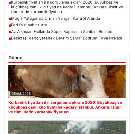
Kurbanlık fiyatları il il sorgulama ekranı 2026: Büyükbaş ve
■
küçükbaş canlı kilo fiyatı ne kadar? İstanbul, Ankara, İzmir ve
tüm illerin kurbanlık fiyatları
Muğla Yatağan’da Orman Yangını Kontrol Altında
■
Fed faizi sabit tuttu
■
Az Alkmaar, Hollanda Süper Kupası’nın Sahibini Belirledi
■
Beşiktaş, genç yetenek Devrim Şahin’i Bodrum FK’ya kiraladı
■
Güncel
05/08/2026
Kurbanlık fiyatları il il sorgulama ekranı 2026: Büyükbaş ve
küçükbaş canlı kilo fiyatı ne kadar? İstanbul, Ankara, İzmir
ve tüm illerin kurbanlık fiyatları