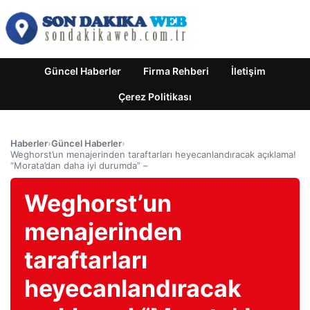
Güncel Haberler
Firma Rehberi
İletişim
Çerez Politikası
Haberler
›
Güncel Haberler
›
Weghorst’un menajerinden taraftarları heyecanlandıracak açıklama!
“Morata’dan daha iyi durumda” –
Weghorst’un
menajerinden
taraftarları
heyecanlandıracak