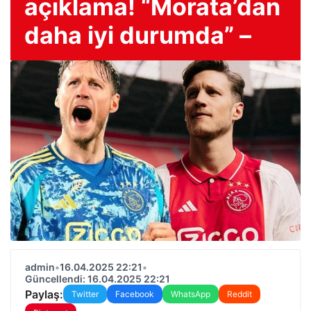
açıklama! “Morata’dan
daha iyi durumda” –
admin
•
16.04.2025 22:21
•
Güncellendi: 16.04.2025 22:21
Paylaş:
Twitter
Facebook
WhatsApp
Reddit