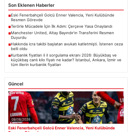
Son Eklenen Haberler
Eski Fenerbahçeli Golcü Enner Valencia, Yeni Kulübünde
■
Resmen Görevde
Terörle Mücadele İçin İlk Adım: Çerçeve Yasa Onaylandı
■
Manchester United, Altay Bayındır’ın Transferini Resmen
■
Duyurdu
Hakkında icra takibi başlatan avukatı katletmişti. İstenen ceza
■
belli oldu
Kurbanlık fiyatları il il sorgulama ekranı 2026: Büyükbaş ve
■
küçükbaş canlı kilo fiyatı ne kadar? İstanbul, Ankara, İzmir ve
tüm illerin kurbanlık fiyatları
Güncel
09/08/2026
Eski Fenerbahçeli Golcü Enner Valencia, Yeni Kulübünde