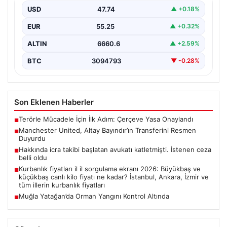
beklenen haberi duyurdu ve transferde sona…
USD
47.74
▲ +0.18%
EUR
55.25
▲ +0.32%
ALTIN
6660.6
▲ +2.59%
BTC
3094793
▼ -0.28%
Son Eklenen Haberler
Terörle Mücadele İçin İlk Adım: Çerçeve Yasa Onaylandı
■
Manchester United, Altay Bayındır’ın Transferini Resmen
■
Duyurdu
Hakkında icra takibi başlatan avukatı katletmişti. İstenen ceza
■
belli oldu
Kurbanlık fiyatları il il sorgulama ekranı 2026: Büyükbaş ve
■
küçükbaş canlı kilo fiyatı ne kadar? İstanbul, Ankara, İzmir ve
tüm illerin kurbanlık fiyatları
Muğla Yatağan’da Orman Yangını Kontrol Altında
■