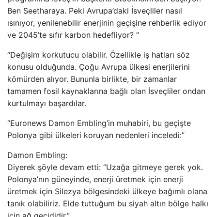
Ben Seetharaya. Peki Avrupa’daki İsveçliler nasıl
ısınıyor, yenilenebilir enerjinin geçişine rehberlik ediyor
ve 2045’te sıfır karbon hedefliyor? “
“Değişim korkutucu olabilir. Özellikle iş hatları söz
konusu olduğunda. Çoğu Avrupa ülkesi enerjilerini
kömürden alıyor. Bununla birlikte, bir zamanlar
tamamen fosil kaynaklarına bağlı olan İsveçliler ondan
kurtulmayı başardılar.
“Euronews Damon Embling’in muhabiri, bu geçişte
Polonya gibi ülkeleri koruyan nedenleri inceledi:”
Damon Embling:
Diyerek şöyle devam etti: “Uzağa gitmeye gerek yok.
Polonya’nın güneyinde, enerji üretmek için enerji
üretmek için Silezya bölgesindeki ülkeye bağımlı olana
tanık olabiliriz. Elde tuttuğum bu siyah altın bölge halkı
için ağ geçididir.”