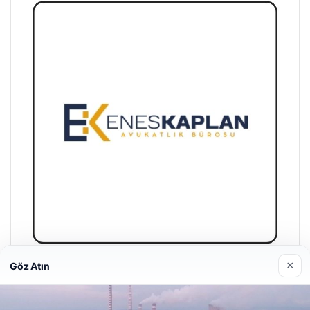
×
Göz Atın
Enes Kaplan Avukatlık Bürosu
28/04/2026