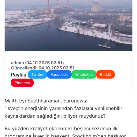
admin
•
04.10.2025 02:51
•
Güncellendi: 04.10.2025 02:51
Paylaş:
Twitter
Facebook
WhatsApp
Reddit
Pinterest
Maithreyi Seethharaman, Euronews:
“İsveç’in enerjisinin yarısından fazlasını yenilenebilir
kaynaklardan sağladığını biliyor muydunuz?
Bu yüzden kraliyet ekonomisi beşinci sezonun ilk
programına İsveç’in başkenti Stockholm’den başlıyor.