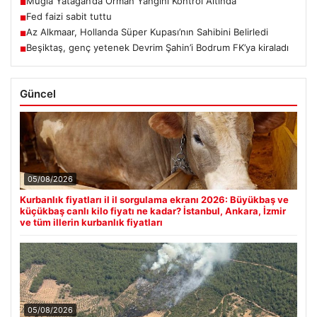
Muğla Yatağan’da Orman Yangını Kontrol Altında
■
Fed faizi sabit tuttu
■
Az Alkmaar, Hollanda Süper Kupası’nın Sahibini Belirledi
■
Beşiktaş, genç yetenek Devrim Şahin’i Bodrum FK’ya kiraladı
■
Güncel
05/08/2026
Kurbanlık fiyatları il il sorgulama ekranı 2026: Büyükbaş ve
küçükbaş canlı kilo fiyatı ne kadar? İstanbul, Ankara, İzmir
ve tüm illerin kurbanlık fiyatları
05/08/2026