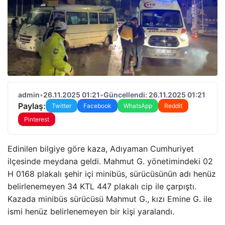
admin
•
26.11.2025 01:21
•
Güncellendi: 26.11.2025 01:21
Paylaş:
Twitter
Facebook
WhatsApp
Reddit
Pinterest
Edinilen bilgiye göre kaza, Adıyaman Cumhuriyet
ilçesinde meydana geldi. Mahmut G. yönetimindeki 02
H 0168 plakalı şehir içi minibüs, sürücüsünün adı henüz
belirlenemeyen 34 KTL 447 plakalı cip ile çarpıştı.
Kazada minibüs sürücüsü Mahmut G., kızı Emine G. ile
ismi henüz belirlenemeyen bir kişi yaralandı.