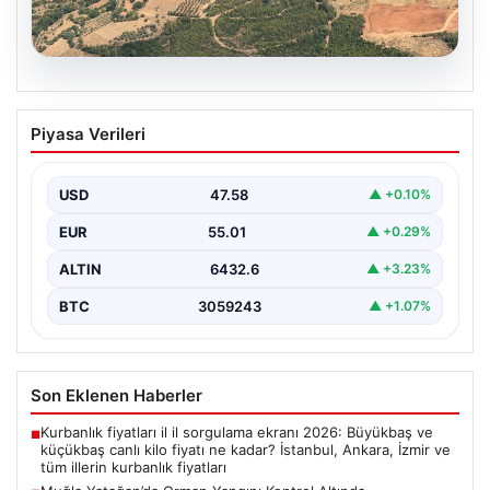
05.08.2026
Muğla Yatağan’da Orman Yangını
Piyasa Verileri
Kontrol Altında
Muğla’nın Yatağan ilçesinde gerçekleşen büyük orman
yangını, hem havadan hem de karadan yürütülen
USD
47.58
▲ +0.10%
kapsamlı…
EUR
55.01
▲ +0.29%
ALTIN
6432.6
▲ +3.23%
BTC
3059243
▲ +1.07%
Son Eklenen Haberler
Kurbanlık fiyatları il il sorgulama ekranı 2026: Büyükbaş ve
■
küçükbaş canlı kilo fiyatı ne kadar? İstanbul, Ankara, İzmir ve
tüm illerin kurbanlık fiyatları