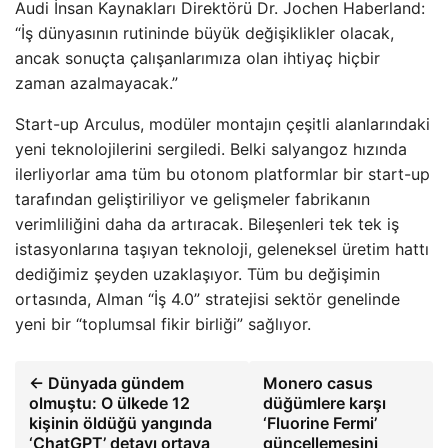
Audi İnsan Kaynakları Direktörü Dr. Jochen Haberland:
“İş dünyasının rutininde büyük değişiklikler olacak,
ancak sonuçta çalışanlarımıza olan ihtiyaç hiçbir
zaman azalmayacak.”
Start-up Arculus, modüler montajın çeşitli alanlarındaki
yeni teknolojilerini sergiledi. Belki salyangoz hızında
ilerliyorlar ama tüm bu otonom platformlar bir start-up
tarafından geliştiriliyor ve gelişmeler fabrikanın
verimliliğini daha da artıracak. Bileşenleri tek tek iş
istasyonlarına taşıyan teknoloji, geleneksel üretim hattı
dediğimiz şeyden uzaklaşıyor. Tüm bu değişimin
ortasında, Alman “İş 4.0” stratejisi sektör genelinde
yeni bir “toplumsal fikir birliği” sağlıyor.
← Dünyada gündem
Monero casus
olmuştu: O ülkede 12
düğümlere karşı
kişinin öldüğü yangında
‘Fluorine Fermi’
‘ChatGPT’ detayı ortaya
güncellemesini