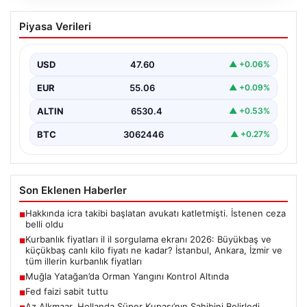
Kurbanlık fiyatları il il sorgulama ekranı
Piyasa Verileri
2026: Büyükbaş ve küçükbaş canlı kilo
fiyatı ne kadar? İstanbul, Ankara, İzmir
ve tüm illerin kurbanlık fiyatları
USD
47.60
▲ +0.06%
{“title”: “2026 Yılı Kurbanlık Fiyatları ve İl İl Detaylar”,
EUR
55.06
▲ +0.09%
“content”: “ 2026 yılı yaklaşırken,…
ALTIN
6530.4
▲ +0.53%
BTC
3062446
▲ +0.27%
Son Eklenen Haberler
Hakkında icra takibi başlatan avukatı katletmişti. İstenen ceza
■
belli oldu
Kurbanlık fiyatları il il sorgulama ekranı 2026: Büyükbaş ve
■
küçükbaş canlı kilo fiyatı ne kadar? İstanbul, Ankara, İzmir ve
tüm illerin kurbanlık fiyatları
Muğla Yatağan’da Orman Yangını Kontrol Altında
■
Fed faizi sabit tuttu
■
Az Alkmaar, Hollanda Süper Kupası’nın Sahibini Belirledi