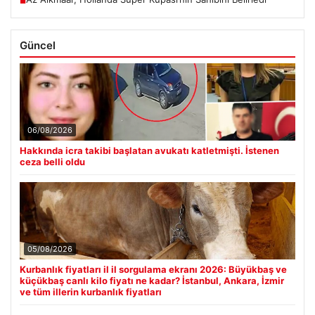
■
Güncel
06/08/2026
Hakkında icra takibi başlatan avukatı katletmişti. İstenen
ceza belli oldu
05/08/2026
Kurbanlık fiyatları il il sorgulama ekranı 2026: Büyükbaş ve
küçükbaş canlı kilo fiyatı ne kadar? İstanbul, Ankara, İzmir
ve tüm illerin kurbanlık fiyatları