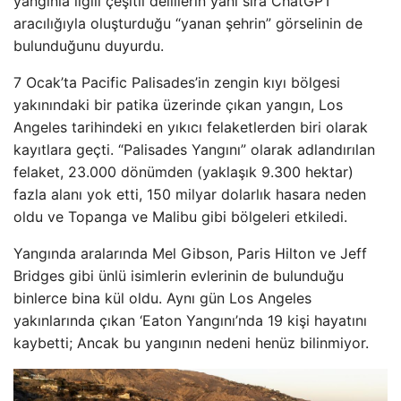
yangınla ilgili çeşitli delillerin yanı sıra ChatGPT
aracılığıyla oluşturduğu “yanan şehrin” görselinin de
bulunduğunu duyurdu.
7 Ocak’ta Pacific Palisades’in zengin kıyı bölgesi
yakınındaki bir patika üzerinde çıkan yangın, Los
Angeles tarihindeki en yıkıcı felaketlerden biri olarak
kayıtlara geçti. “Palisades Yangını” olarak adlandırılan
felaket, 23.000 dönümden (yaklaşık 9.300 hektar)
fazla alanı yok etti, 150 milyar dolarlık hasara neden
oldu ve Topanga ve Malibu gibi bölgeleri etkiledi.
Yangında aralarında Mel Gibson, Paris Hilton ve Jeff
Bridges gibi ünlü isimlerin evlerinin de bulunduğu
binlerce bina kül oldu. Aynı gün Los Angeles
yakınlarında çıkan ‘Eaton Yangını’nda 19 kişi hayatını
kaybetti; Ancak bu yangının nedeni henüz bilinmiyor.