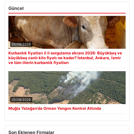
Güncel
05/08/2026
Kurbanlık fiyatları il il sorgulama ekranı 2026: Büyükbaş ve
küçükbaş canlı kilo fiyatı ne kadar? İstanbul, Ankara, İzmir
ve tüm illerin kurbanlık fiyatları
05/08/2026
Muğla Yatağan’da Orman Yangını Kontrol Altında
Son Eklenen Firmalar