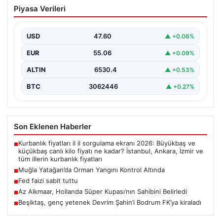
Muğla Yatağan’da Orman Yangını
Piyasa Verileri
Kontrol Altında
Muğla’nın Yatağan ilçesinde gerçekleşen büyük orman
yangını, hem havadan hem de karadan yürütülen
USD
47.60
▲ +0.06%
kapsamlı…
EUR
55.06
▲ +0.09%
ALTIN
6530.4
▲ +0.53%
BTC
3062446
▲ +0.27%
Son Eklenen Haberler
Kurbanlık fiyatları il il sorgulama ekranı 2026: Büyükbaş ve
■
küçükbaş canlı kilo fiyatı ne kadar? İstanbul, Ankara, İzmir ve
tüm illerin kurbanlık fiyatları
Muğla Yatağan’da Orman Yangını Kontrol Altında
■
Fed faizi sabit tuttu
■
Az Alkmaar, Hollanda Süper Kupası’nın Sahibini Belirledi
■
Beşiktaş, genç yetenek Devrim Şahin’i Bodrum FK’ya kiraladı
■