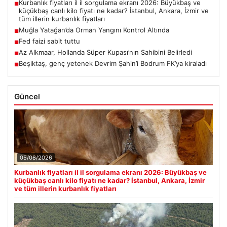
Kurbanlık fiyatları il il sorgulama ekranı 2026: Büyükbaş ve
■
küçükbaş canlı kilo fiyatı ne kadar? İstanbul, Ankara, İzmir ve
tüm illerin kurbanlık fiyatları
Muğla Yatağan’da Orman Yangını Kontrol Altında
■
Fed faizi sabit tuttu
■
Az Alkmaar, Hollanda Süper Kupası’nın Sahibini Belirledi
■
Beşiktaş, genç yetenek Devrim Şahin’i Bodrum FK’ya kiraladı
■
Güncel
05/08/2026
Kurbanlık fiyatları il il sorgulama ekranı 2026: Büyükbaş ve
küçükbaş canlı kilo fiyatı ne kadar? İstanbul, Ankara, İzmir
ve tüm illerin kurbanlık fiyatları