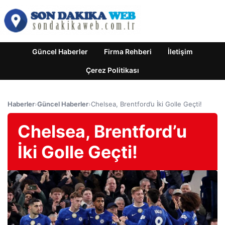
Güncel Haberler
Firma Rehberi
İletişim
Çerez Politikası
Haberler
›
Güncel Haberler
›
Chelsea, Brentford’u İki Golle Geçti!
Chelsea, Brentford’u
İki Golle Geçti!