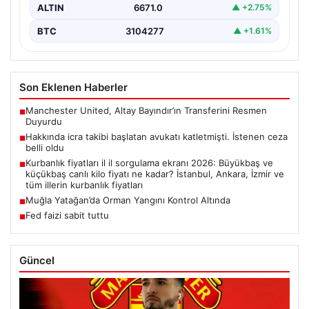
ALTIN
6671.0
▲ +2.75%
BTC
3104277
▲ +1.61%
Son Eklenen Haberler
Manchester United, Altay Bayındır’ın Transferini Resmen
■
Duyurdu
Hakkında icra takibi başlatan avukatı katletmişti. İstenen ceza
■
belli oldu
Kurbanlık fiyatları il il sorgulama ekranı 2026: Büyükbaş ve
■
küçükbaş canlı kilo fiyatı ne kadar? İstanbul, Ankara, İzmir ve
tüm illerin kurbanlık fiyatları
Muğla Yatağan’da Orman Yangını Kontrol Altında
■
Fed faizi sabit tuttu
■
Güncel