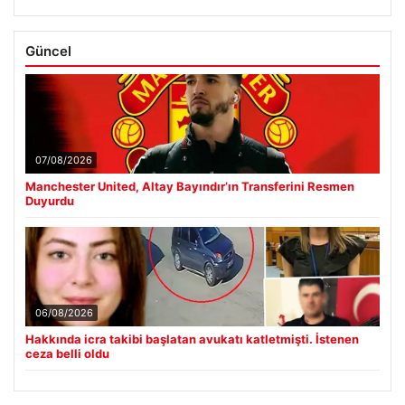
Güncel
07/08/2026
Manchester United, Altay Bayındır’ın Transferini Resmen
Duyurdu
06/08/2026
Hakkında icra takibi başlatan avukatı katletmişti. İstenen
ceza belli oldu