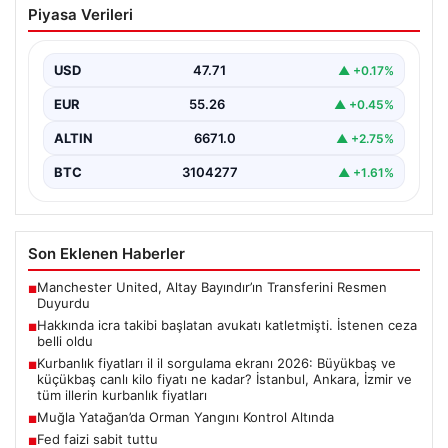
Piyasa Verileri
katletmişti. İstenen ceza belli oldu
{“title”: “Hakkında İcra Takibi Sonrası İşlenen Cinayetle
İlgili Detaylar Gün Saydı”, “content”: “ Bursa’nın…
USD
47.71
▲ +0.17%
EUR
55.26
▲ +0.45%
ALTIN
6671.0
▲ +2.75%
BTC
3104277
▲ +1.61%
Son Eklenen Haberler
Manchester United, Altay Bayındır’ın Transferini Resmen
■
Duyurdu
Hakkında icra takibi başlatan avukatı katletmişti. İstenen ceza
■
belli oldu
Kurbanlık fiyatları il il sorgulama ekranı 2026: Büyükbaş ve
■
küçükbaş canlı kilo fiyatı ne kadar? İstanbul, Ankara, İzmir ve
tüm illerin kurbanlık fiyatları
Muğla Yatağan’da Orman Yangını Kontrol Altında
■
Fed faizi sabit tuttu
■