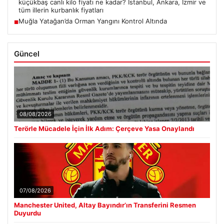
küçükbaş canlı kilo fiyatı ne kadar? İstanbul, Ankara, İzmir ve
tüm illerin kurbanlık fiyatları
Muğla Yatağan’da Orman Yangını Kontrol Altında
■
Güncel
08/08/2026
Terörle Mücadele İçin İlk Adım: Çerçeve Yasa Onaylandı
07/08/2026
Manchester United, Altay Bayındır’ın Transferini Resmen
Duyurdu