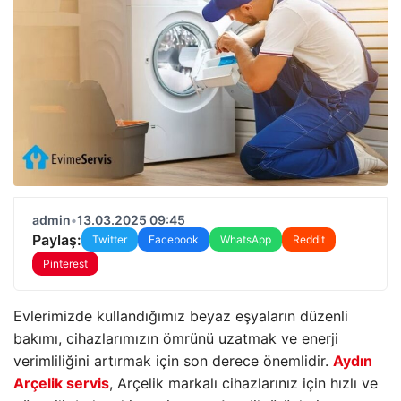
admin
•
13.03.2025 09:45
Paylaş:
Twitter
Facebook
WhatsApp
Reddit
Pinterest
Evlerimizde kullandığımız beyaz eşyaların düzenli
bakımı, cihazlarımızın ömrünü uzatmak ve enerji
verimliliğini artırmak için son derece önemlidir.
Aydın
Arçelik servis
, Arçelik markalı cihazlarınız için hızlı ve