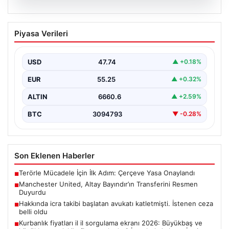
07.08.2026
Manchester United, Altay Bayındır’ın
Piyasa Verileri
Transferini Resmen Duyurdu
Manchester United, milli kalecimiz Altay Bayındır ile ilgili
beklenen haberi duyurdu ve transferde sona…
USD
47.74
▲ +0.18%
EUR
55.25
▲ +0.32%
ALTIN
6660.6
▲ +2.59%
BTC
3094793
▼ -0.28%
Son Eklenen Haberler
Terörle Mücadele İçin İlk Adım: Çerçeve Yasa Onaylandı
■
Manchester United, Altay Bayındır’ın Transferini Resmen
■
Duyurdu
Hakkında icra takibi başlatan avukatı katletmişti. İstenen ceza
■
belli oldu
Kurbanlık fiyatları il il sorgulama ekranı 2026: Büyükbaş ve
■