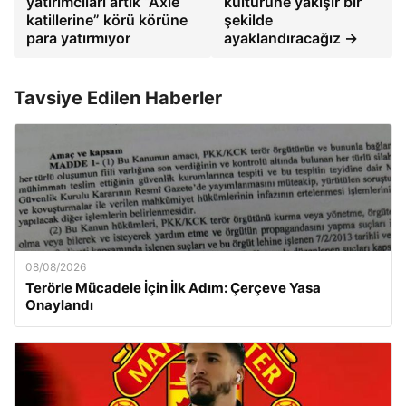
yatırımcıları artık “Axie
kültürüne yakışır bir
katillerine” körü körüne
şekilde
para yatırmıyor
ayaklandıracağız →
Tavsiye Edilen Haberler
08/08/2026
Terörle Mücadele İçin İlk Adım: Çerçeve Yasa
Onaylandı