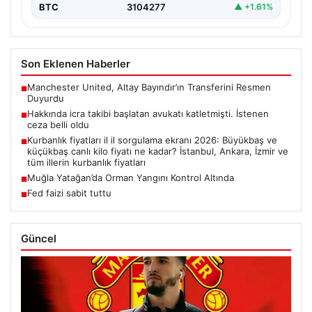
BTC
3104277
▲ +1.61%
Son Eklenen Haberler
Manchester United, Altay Bayındır’ın Transferini Resmen
■
Duyurdu
Hakkında icra takibi başlatan avukatı katletmişti. İstenen
■
ceza belli oldu
Kurbanlık fiyatları il il sorgulama ekranı 2026: Büyükbaş ve
■
küçükbaş canlı kilo fiyatı ne kadar? İstanbul, Ankara, İzmir ve
tüm illerin kurbanlık fiyatları
Muğla Yatağan’da Orman Yangını Kontrol Altında
■
Fed faizi sabit tuttu
■
Güncel