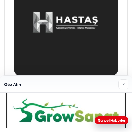
×
Göz Atın
Enes Kaplan Avukatlık Bürosu
28/04/2026
Web sitemizi nasıl kullandığınızı daha iyi anlayabilmek,
Güncel Haberler
deneyiminizi kişiselleştirmek ve geliştirmek amacıyla çerezler
kullanıyoruz.
Çerez Politikamız