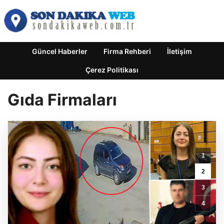
Güncel Haberler
Firma Rehberi
İletişim
Çerez Politikası
Gıda Firmaları
1
2
3
Petdoys
–
4
Evcil
Hayvan