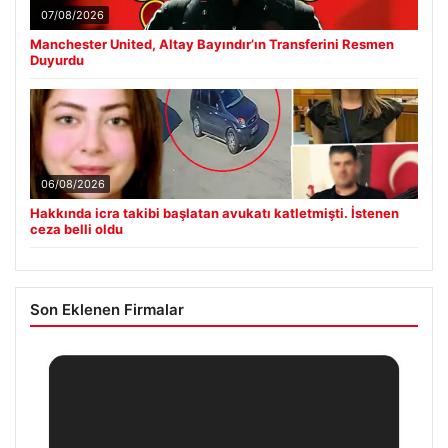
07/08/2026
Manchester United, Altay Bayındır’ın Transferini Resmen
Duyurdu
06/08/2026
Hakkında icra takibi başlatan avukatı katletmişti. İstenen
ceza belli oldu
Son Eklenen Firmalar