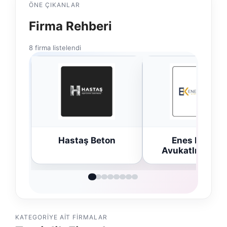
ÖNE ÇIKANLAR
Firma Rehberi
8 firma listelendi
n
Enes Kaplan
Trend Yapı Akus
Avukatlık Bürosu
KATEGORIYE AIT FIRMALAR