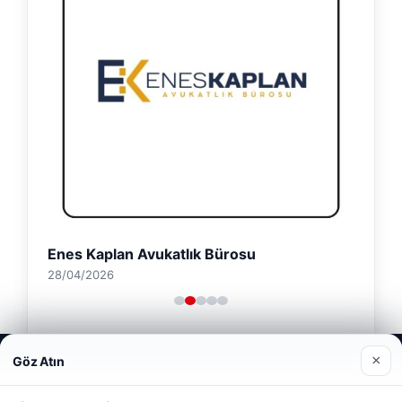
Enes Kaplan Avukatlık Bürosu
28/04/2026
Web sitemizi nasıl kullandığınızı daha iyi anlayabilmek,
×
Göz Atın
deneyiminizi kişiselleştirmek ve geliştirmek amacıyla çerezler
kullanıyoruz.
Çerez Politikamız