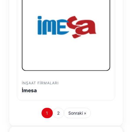
İNŞAAT FIRMALARI
İmesa
1
2
Sonraki »